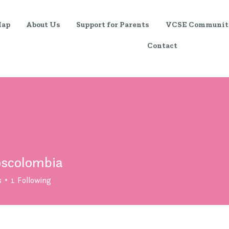
Map
About Us
Support for Parents
VCSE Communit
Contact
oscolombia
s
1
Following