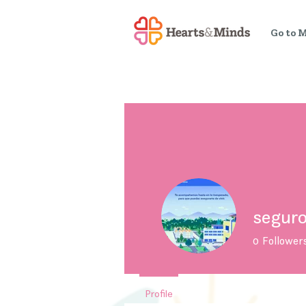
Go to 
segur
0
Follower
Profile