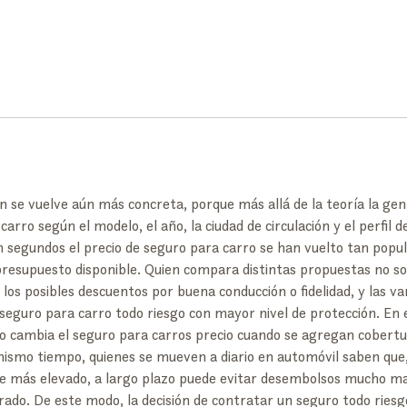
ón se vuelve aún más concreta, porque más allá de la teoría la ge
arro según el modelo, el año, la ciudad de circulación y el perfil d
segundos el precio de seguro para carro se han vuelto tan popula
 presupuesto disponible. Quien compara distintas propuestas no solo 
los posibles descuentos por buena conducción o fidelidad, y las v
seguro para carro todo riesgo con mayor nivel de protección. En e
 cambia el seguro para carros precio cuando se agregan cobertura
l mismo tiempo, quienes se mueven a diario en automóvil saben que
e más elevado, a largo plazo puede evitar desembolsos mucho ma
ado. De este modo, la decisión de contratar un seguro todo riesg