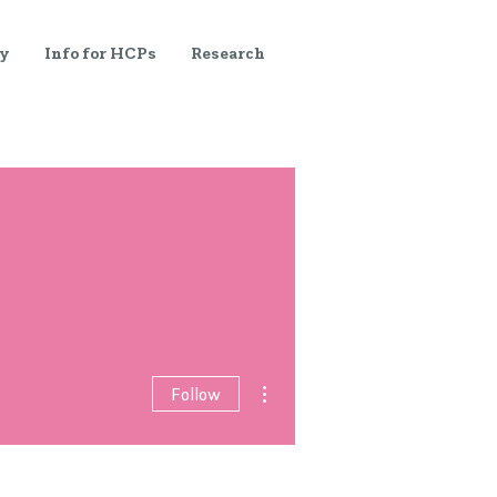
y
Info for HCPs
Research
More actions
Follow