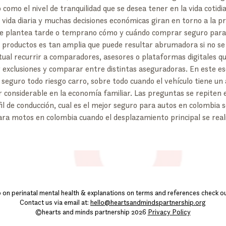
 como el nivel de tranquilidad que se desea tener en la vida cotidi
a vida diaria y muchas decisiones económicas giran en torno a la p
se plantea tarde o temprano cómo y cuándo comprar seguro para
e productos es tan amplia que puede resultar abrumadora si no se
itual recurrir a comparadores, asesores o plataformas digitales q
r exclusiones y comparar entre distintas aseguradoras. En este e
seguro todo riesgo carro, sobre todo cuando el vehículo tiene un alt
 considerable en la economía familiar. Las preguntas se repiten 
l de conducción, cual es el mejor seguro para autos en colombia se
para motos en colombia cuando el desplazamiento principal se real
o on perinatal mental health & explanations on terms and references check o
Contact us via email at:
hello@heartsandmindspartnership.org
©hearts and minds partnership 2026
Privacy Policy